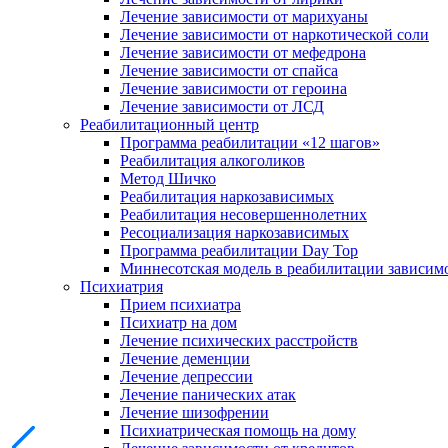
Лечение зависимости от марихуаны
Лечение зависимости от наркотической соли
Лечение зависимости от мефедрона
Лечение зависимости от спайса
Лечение зависимости от героина
Лечение зависимости от ЛСД
Реабилитационный центр
Программа реабилитации «12 шагов»
Реабилитация алкоголиков
Метод Шичко
Реабилитация наркозависимых
Реабилитация несовершеннолетних
Ресоциализация наркозависимых
Программа реабилитации Day Top
Миннесотская модель в реабилитации зависим
Психиатрия
Прием психиатра
Психиатр на дом
Лечение психических расстройств
Лечение деменции
Лечение депрессии
Лечение панических атак
Лечение шизофрении
Психиатрическая помощь на дому