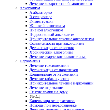
Лечение лекарственной зависимости
Алкоголизм
Амбулаторно
В стационаре
Гипнотерапия
Женский алкоголизм
Пивной алкоголизм
Подростковый алкоголизм
Принудительное лечение алкоголизма
Созависимость при алкоголизме
Детоксикация от алкоголя
Хронический алкоголизм
Лечение старческого алкоголизма
Наркомания
Лечение токсикомании
Детоксикация от наркотиков
Кодирование от наркомании
Лечение табакокурения
Принудительное лечение наркомании
Лечение игромании
Снятие ломки на дому
УБОД
Капельница от наркотиков
Помощь при передозировке
Лечение зависимости от лирики