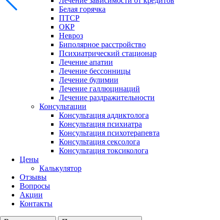
Лечение зависимости от кредитов
Белая горячка
ПТСР
ОКР
Невроз
Биполярное расстройство
Психиатрический стационар
Лечение апатии
Лечение бессонницы
Лечение булимии
Лечение галлюцинаций
Лечение раздражительности
Консультации
Консультация аддиктолога
Консультация психиатра
Консультация психотерапевта
Консультация сексолога
Консультация токсиколога
Цены
Калькулятор
Отзывы
Вопросы
Акции
Контакты