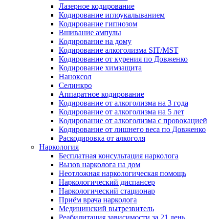
Лазерное кодирование
Кодирование иглоукалыванием
Кодирование гипнозом
Вшивание ампулы
Кодирование на дому
Кодирование алкоголизма SIT/MST
Кодирование от курения по Довженко
Кодирование химзащита
Наноксол
Селинкро
Аппаратное кодирование
Кодирование от алкоголизма на 3 года
Кодирование от алкоголизма на 5 лет
Кодирование от алкоголизма с провокацией
Кодирование от лишнего веса по Довженко
Раскодировка от алкоголя
Наркология
Бесплатная консультация нарколога
Вызов нарколога на дом
Неотложная наркологическая помощь
Наркологический диспансер
Наркологический стационар
Приём врача нарколога
Медицинский вытрезвитель
Реабилитация зависимости за 21 день