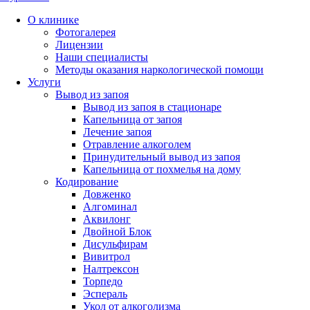
О клинике
Фотогалерея
Лицензии
Наши специалисты
Методы оказания наркологической помощи
Услуги
Вывод из запоя
Вывод из запоя в стационаре
Капельница от запоя
Лечение запоя
Отравление алкоголем
Принудительный вывод из запоя
Капельница от похмелья на дому
Кодирование
Довженко
Алгоминал
Аквилонг
Двойной Блок
Дисульфирам
Вивитрол
Налтрексон
Торпедо
Эспераль
Укол от алкоголизма