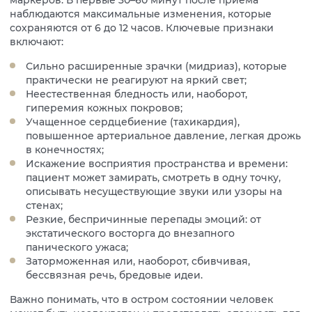
маркеров. В первые 30–60 минут после приема
наблюдаются максимальные изменения, которые
сохраняются от 6 до 12 часов. Ключевые признаки
включают:
Сильно расширенные зрачки (мидриаз), которые
практически не реагируют на яркий свет;
Неестественная бледность или, наоборот,
гиперемия кожных покровов;
Учащенное сердцебиение (тахикардия),
повышенное артериальное давление, легкая дрожь
в конечностях;
Искажение восприятия пространства и времени:
пациент может замирать, смотреть в одну точку,
описывать несуществующие звуки или узоры на
стенах;
Резкие, беспричинные перепады эмоций: от
экстатического восторга до внезапного
панического ужаса;
Заторможенная или, наоборот, сбивчивая,
бессвязная речь, бредовые идеи.
Важно понимать, что в остром состоянии человек