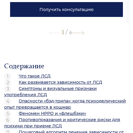
Получить консультацию
1
/
6
Содержание
Что такое ЛСД
Как развивается зависимость от ЛСД
Симптомы и визуальные признаки
употребления ЛСД
Опасности «бэд-трипа»: когда психоделический
опыт превращается в кошмар
Феномен HPPD и «флешбэки»
Противопоказания и критические риски для
психики при приеме ЛСД
Пошаговый алгоритм лечения зависимости от