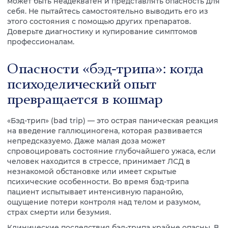
может быть неадекватен и представлять опасность для
себя. Не пытайтесь самостоятельно выводить его из
этого состояния с помощью других препаратов.
Доверьте диагностику и купирование симптомов
профессионалам.
Опасности «бэд-трипа»: когда
психоделический опыт
превращается в кошмар
«Бэд-трип» (bad trip) — это острая паническая реакция
на введение галлюциногена, которая развивается
непредсказуемо. Даже малая доза может
спровоцировать состояние глубочайшего ужаса, если
человек находится в стрессе, принимает ЛСД в
незнакомой обстановке или имеет скрытые
психические особенности. Во время бэд-трипа
пациент испытывает интенсивную паранойю,
ощущение потери контроля над телом и разумом,
страх смерти или безумия.
Клинические последствия бэд-трипа крайне опасны. В