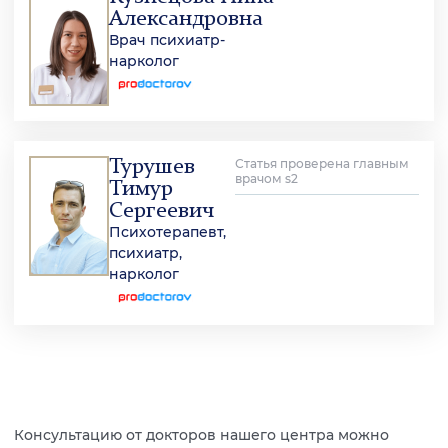
Александровна
Врач психиатр-
нарколог
Турушев
Статья проверена главным
врачом s2
Тимур
Сергеевич
Психотерапевт,
психиатр,
нарколог
Консультацию от докторов нашего центра можно