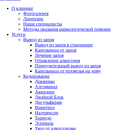
О клинике
Фотогалерея
Лицензии
Наши специалисты
Методы оказания наркологической помощи
Услуги
Вывод из запоя
Вывод из запоя в стационаре
Капельница от запоя
Лечение запоя
Отравление алкоголем
Принудительный вывод из запоя
Капельница от похмелья на дому
Кодирование
Довженко
Алгоминал
Аквилонг
Двойной Блок
Дисульфирам
Вивитрол
Налтрексон
Торпедо
Эспераль
Укол от алкоголизма