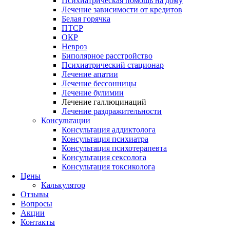
Психиатрическая помощь на дому
Лечение зависимости от кредитов
Белая горячка
ПТСР
ОКР
Невроз
Биполярное расстройство
Психиатрический стационар
Лечение апатии
Лечение бессонницы
Лечение булимии
Лечение галлюцинаций
Лечение раздражительности
Консультации
Консультация аддиктолога
Консультация психиатра
Консультация психотерапевта
Консультация сексолога
Консультация токсиколога
Цены
Калькулятор
Отзывы
Вопросы
Акции
Контакты