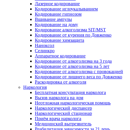
Лазерное кодирование
Кодирование иглоукалыванием
Кодирование гипнозом
Вшивание ампулы
Кодирование на дому
Кодирование алкоголизма SIT/MST
Кодирование от курения по Довженко
Кодирование химзащита
Наноксол
Селинкро
Аппаратное кодирование
Кодирование от алкоголизма на 3 года
Кодирование от алкоголизма на 5 лет
Кодирование от алкоголизма с провокацией
Кодирование от лишнего веса по Довженко
Раскодировка от алкоголя
Наркология
Бесплатная консультация нарколога
Вызов нарколога на дом
Неотложная наркологическая помощь
Наркологический диспансер
Наркологический стационар
Приём врача нарколога
Медицинский вытрезвитель
Реабилитация зависимости за 21 день