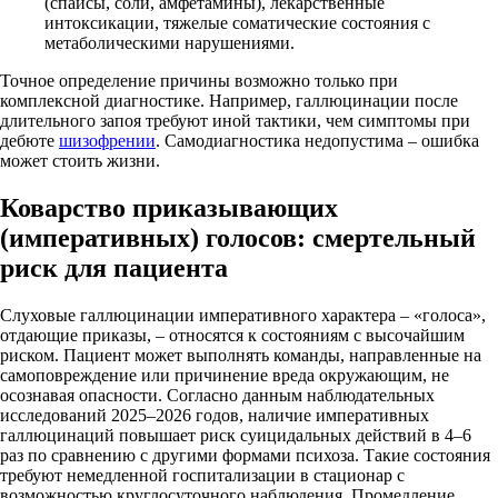
(спайсы, соли, амфетамины), лекарственные
интоксикации, тяжелые соматические состояния с
метаболическими нарушениями.
Точное определение причины возможно только при
комплексной диагностике. Например, галлюцинации после
длительного запоя требуют иной тактики, чем симптомы при
дебюте
шизофрении
. Самодиагностика недопустима – ошибка
может стоить жизни.
Коварство приказывающих
(императивных) голосов: смертельный
риск для пациента
Слуховые галлюцинации императивного характера – «голоса»,
отдающие приказы, – относятся к состояниям с высочайшим
риском. Пациент может выполнять команды, направленные на
самоповреждение или причинение вреда окружающим, не
осознавая опасности. Согласно данным наблюдательных
исследований 2025–2026 годов, наличие императивных
галлюцинаций повышает риск суицидальных действий в 4–6
раз по сравнению с другими формами психоза. Такие состояния
требуют немедленной госпитализации в стационар с
возможностью круглосуточного наблюдения. Промедление,