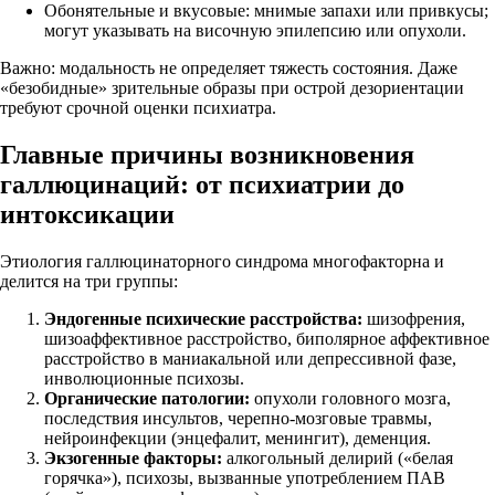
Обонятельные и вкусовые: мнимые запахи или привкусы;
могут указывать на височную эпилепсию или опухоли.
Важно: модальность не определяет тяжесть состояния. Даже
«безобидные» зрительные образы при острой дезориентации
требуют срочной оценки психиатра.
Главные причины возникновения
галлюцинаций: от психиатрии до
интоксикации
Этиология галлюцинаторного синдрома многофакторна и
делится на три группы:
Эндогенные психические расстройства:
шизофрения,
шизоаффективное расстройство, биполярное аффективное
расстройство в маниакальной или депрессивной фазе,
инволюционные психозы.
Органические патологии:
опухоли головного мозга,
последствия инсультов, черепно-мозговые травмы,
нейроинфекции (энцефалит, менингит), деменция.
Экзогенные факторы:
алкогольный делирий («белая
горячка»), психозы, вызванные употреблением ПАВ