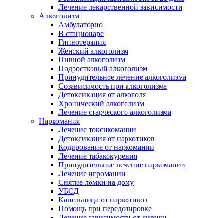
Лечение лекарственной зависимости
Алкоголизм
Амбулаторно
В стационаре
Гипнотерапия
Женский алкоголизм
Пивной алкоголизм
Подростковый алкоголизм
Принудительное лечение алкоголизма
Созависимость при алкоголизме
Детоксикация от алкоголя
Хронический алкоголизм
Лечение старческого алкоголизма
Наркомания
Лечение токсикомании
Детоксикация от наркотиков
Кодирование от наркомании
Лечение табакокурения
Принудительное лечение наркомании
Лечение игромании
Снятие ломки на дому
УБОД
Капельница от наркотиков
Помощь при передозировке
Лечение зависимости от лирики