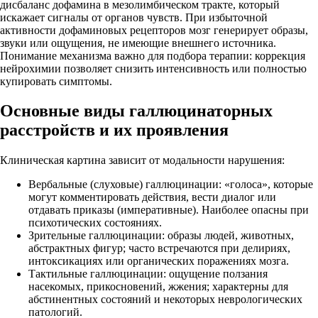
дисбаланс дофамина в мезолимбическом тракте, который
искажает сигналы от органов чувств. При избыточной
активности дофаминовых рецепторов мозг генерирует образы,
звуки или ощущения, не имеющие внешнего источника.
Понимание механизма важно для подбора терапии: коррекция
нейрохимии позволяет снизить интенсивность или полностью
купировать симптомы.
Основные виды галлюцинаторных
расстройств и их проявления
Клиническая картина зависит от модальности нарушения:
Вербальные (слуховые) галлюцинации: «голоса», которые
могут комментировать действия, вести диалог или
отдавать приказы (императивные). Наиболее опасны при
психотических состояниях.
Зрительные галлюцинации: образы людей, животных,
абстрактных фигур; часто встречаются при делириях,
интоксикациях или органических поражениях мозга.
Тактильные галлюцинации: ощущение ползания
насекомых, прикосновений, жжения; характерны для
абстинентных состояний и некоторых неврологических
патологий.