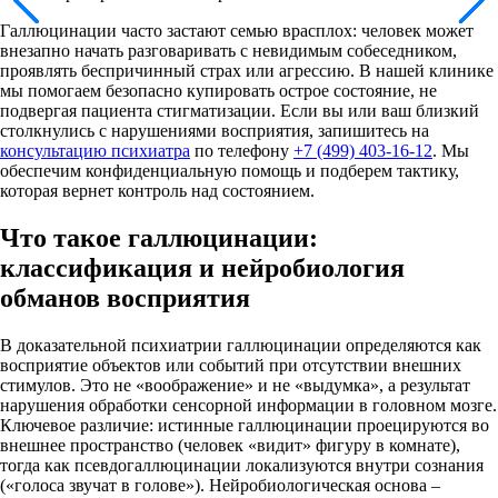
Галлюцинации часто застают семью врасплох: человек может
внезапно начать разговаривать с невидимым собеседником,
проявлять беспричинный страх или агрессию. В нашей клинике
мы помогаем безопасно купировать острое состояние, не
подвергая пациента стигматизации. Если вы или ваш близкий
столкнулись с нарушениями восприятия, запишитесь на
консультацию психиатра
по телефону
+7 (499) 403-16-12
. Мы
обеспечим конфиденциальную помощь и подберем тактику,
которая вернет контроль над состоянием.
Что такое галлюцинации:
классификация и нейробиология
обманов восприятия
В доказательной психиатрии галлюцинации определяются как
восприятие объектов или событий при отсутствии внешних
стимулов. Это не «воображение» и не «выдумка», а результат
нарушения обработки сенсорной информации в головном мозге.
Ключевое различие: истинные галлюцинации проецируются во
внешнее пространство (человек «видит» фигуру в комнате),
тогда как псевдогаллюцинации локализуются внутри сознания
(«голоса звучат в голове»). Нейробиологическая основа –