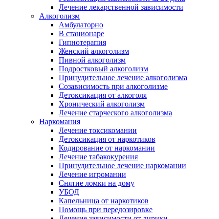
Лечение лекарственной зависимости
Алкоголизм
Амбулаторно
В стационаре
Гипнотерапия
Женский алкоголизм
Пивной алкоголизм
Подростковый алкоголизм
Принудительное лечение алкоголизма
Созависимость при алкоголизме
Детоксикация от алкоголя
Хронический алкоголизм
Лечение старческого алкоголизма
Наркомания
Лечение токсикомании
Детоксикация от наркотиков
Кодирование от наркомании
Лечение табакокурения
Принудительное лечение наркомании
Лечение игромании
Снятие ломки на дому
УБОД
Капельница от наркотиков
Помощь при передозировке
Лечение зависимости от лирики