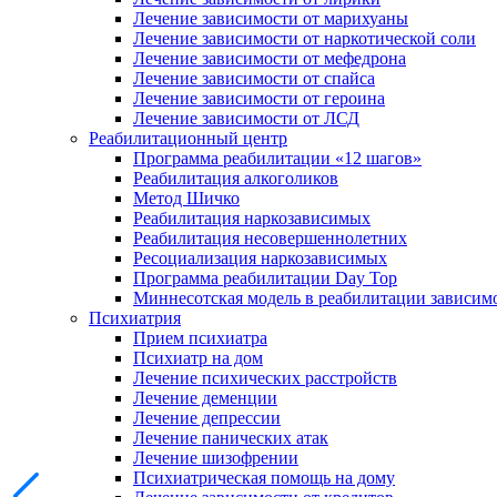
Лечение зависимости от марихуаны
Лечение зависимости от наркотической соли
Лечение зависимости от мефедрона
Лечение зависимости от спайса
Лечение зависимости от героина
Лечение зависимости от ЛСД
Реабилитационный центр
Программа реабилитации «12 шагов»
Реабилитация алкоголиков
Метод Шичко
Реабилитация наркозависимых
Реабилитация несовершеннолетних
Ресоциализация наркозависимых
Программа реабилитации Day Top
Миннесотская модель в реабилитации зависим
Психиатрия
Прием психиатра
Психиатр на дом
Лечение психических расстройств
Лечение деменции
Лечение депрессии
Лечение панических атак
Лечение шизофрении
Психиатрическая помощь на дому