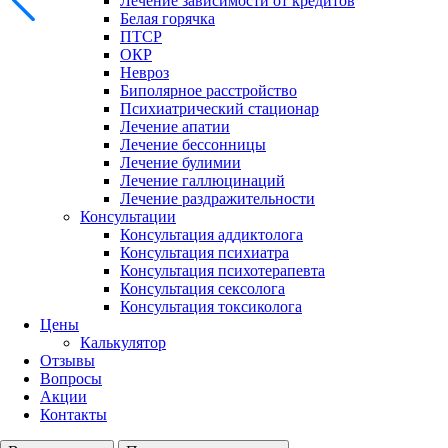
Лечение зависимости от кредитов
Белая горячка
ПТСР
ОКР
Невроз
Биполярное расстройство
Психиатрический стационар
Лечение апатии
Лечение бессонницы
Лечение булимии
Лечение галлюцинаций
Лечение раздражительности
Консультации
Консультация аддиктолога
Консультация психиатра
Консультация психотерапевта
Консультация сексолога
Консультация токсиколога
Цены
Калькулятор
Отзывы
Вопросы
Акции
Контакты