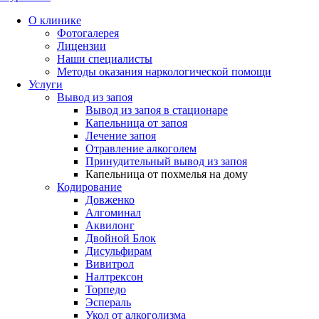
О клинике
Фотогалерея
Лицензии
Наши специалисты
Методы оказания наркологической помощи
Услуги
Вывод из запоя
Вывод из запоя в стационаре
Капельница от запоя
Лечение запоя
Отравление алкоголем
Принудительный вывод из запоя
Капельница от похмелья на дому
Кодирование
Довженко
Алгоминал
Аквилонг
Двойной Блок
Дисульфирам
Вивитрол
Налтрексон
Торпедо
Эспераль
Укол от алкоголизма