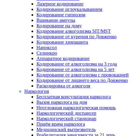
Лазерное кодирование
Кодирование иглоукалыванием
Кодирование гипнозом
Вшивание ампулы
Кодирование на дому
Кодирование алкоголизма SIT/MST
Кодирование от курения по Довженко
Кодирование химзащита
Наноксол
Селинкро
Аппаратное кодирование
Кодирование от алкоголизма на 3 года
Кодирование от алкоголизма на 5 лет
Кодирование от алкоголизма с провокацией
Кодирование от лишнего веса по Довженко
Раскодировка от алкоголя
Наркология
Бесплатная консультация нарколога
Вызов нарколога на дом
Неотложная наркологическая помощь
Наркологический диспансер
Наркологический стационар
Приём врача нарколога
Медицинский вытрезвитель
Реабилитация зависимости за 21 день