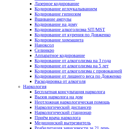
Лазерное кодирование
Кодирование иглоукалыванием
Кодирование гипнозом
Вшивание ампулы
Кодирование на дому
Кодирование алкоголизма SIT/MST
Кодирование от курения по Довженко
Кодирование химзащита
Наноксол
Селинкро
Аппаратное кодирование
Кодирование от алкоголизма на 3 года
Кодирование от алкоголизма на 5 лет
Кодирование от алкоголизма с провокацией
Кодирование от лишнего веса по Довженко
Раскодировка от алкоголя
Наркология
Бесплатная консультация нарколога
Вызов нарколога на дом
Неотложная наркологическая помощь
Наркологический диспансер
Наркологический стационар
Приём врача нарколога
Медицинский вытрезвитель
Реабилитация зависимости за 21 день