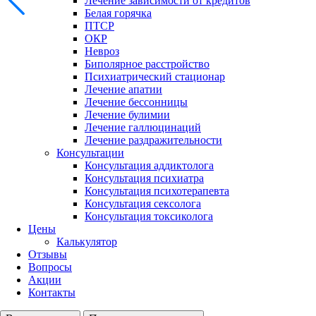
Лечение зависимости от кредитов
Белая горячка
ПТСР
ОКР
Невроз
Биполярное расстройство
Психиатрический стационар
Лечение апатии
Лечение бессонницы
Лечение булимии
Лечение галлюцинаций
Лечение раздражительности
Консультации
Консультация аддиктолога
Консультация психиатра
Консультация психотерапевта
Консультация сексолога
Консультация токсиколога
Цены
Калькулятор
Отзывы
Вопросы
Акции
Контакты