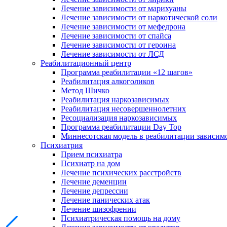
Лечение зависимости от марихуаны
Лечение зависимости от наркотической соли
Лечение зависимости от мефедрона
Лечение зависимости от спайса
Лечение зависимости от героина
Лечение зависимости от ЛСД
Реабилитационный центр
Программа реабилитации «12 шагов»
Реабилитация алкоголиков
Метод Шичко
Реабилитация наркозависимых
Реабилитация несовершеннолетних
Ресоциализация наркозависимых
Программа реабилитации Day Top
Миннесотская модель в реабилитации зависим
Психиатрия
Прием психиатра
Психиатр на дом
Лечение психических расстройств
Лечение деменции
Лечение депрессии
Лечение панических атак
Лечение шизофрении
Психиатрическая помощь на дому