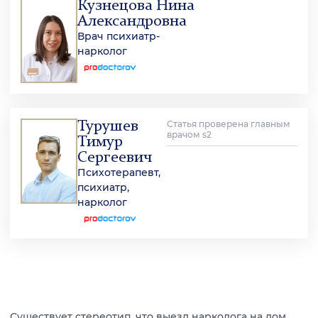
Кузнецова Нина
Александровна
Врач психиатр-
нарколог
Турушев
Статья проверена главным
врачом s2
Тимур
Сергеевич
Психотерапевт,
психиатр,
нарколог
Существует стереотип, что выезд нарколога на дом