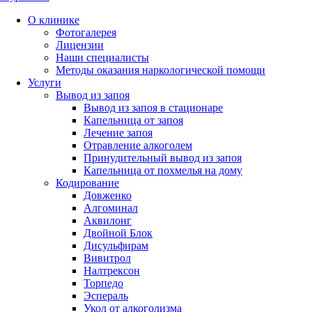
О клинике
Фотогалерея
Лицензии
Наши специалисты
Методы оказания наркологической помощи
Услуги
Вывод из запоя
Вывод из запоя в стационаре
Капельница от запоя
Лечение запоя
Отравление алкоголем
Принудительный вывод из запоя
Капельница от похмелья на дому
Кодирование
Довженко
Алгоминал
Аквилонг
Двойной Блок
Дисульфирам
Вивитрол
Налтрексон
Торпедо
Эспераль
Укол от алкоголизма