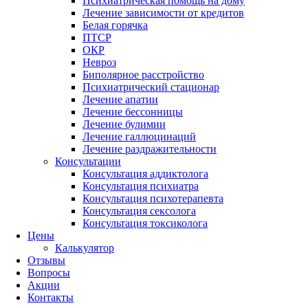
Психиатрическая помощь на дому
Лечение зависимости от кредитов
Белая горячка
ПТСР
ОКР
Невроз
Биполярное расстройство
Психиатрический стационар
Лечение апатии
Лечение бессонницы
Лечение булимии
Лечение галлюцинаций
Лечение раздражительности
Консультации
Консультация аддиктолога
Консультация психиатра
Консультация психотерапевта
Консультация сексолога
Консультация токсиколога
Цены
Калькулятор
Отзывы
Вопросы
Акции
Контакты