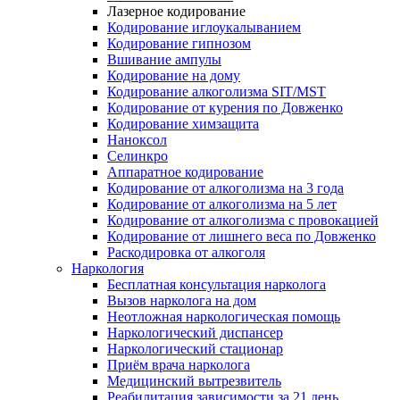
Лазерное кодирование
Кодирование иглоукалыванием
Кодирование гипнозом
Вшивание ампулы
Кодирование на дому
Кодирование алкоголизма SIT/MST
Кодирование от курения по Довженко
Кодирование химзащита
Наноксол
Селинкро
Аппаратное кодирование
Кодирование от алкоголизма на 3 года
Кодирование от алкоголизма на 5 лет
Кодирование от алкоголизма с провокацией
Кодирование от лишнего веса по Довженко
Раскодировка от алкоголя
Наркология
Бесплатная консультация нарколога
Вызов нарколога на дом
Неотложная наркологическая помощь
Наркологический диспансер
Наркологический стационар
Приём врача нарколога
Медицинский вытрезвитель
Реабилитация зависимости за 21 день