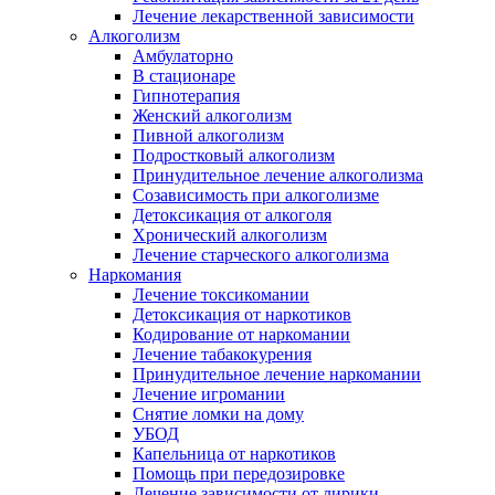
Лечение лекарственной зависимости
Алкоголизм
Амбулаторно
В стационаре
Гипнотерапия
Женский алкоголизм
Пивной алкоголизм
Подростковый алкоголизм
Принудительное лечение алкоголизма
Созависимость при алкоголизме
Детоксикация от алкоголя
Хронический алкоголизм
Лечение старческого алкоголизма
Наркомания
Лечение токсикомании
Детоксикация от наркотиков
Кодирование от наркомании
Лечение табакокурения
Принудительное лечение наркомании
Лечение игромании
Снятие ломки на дому
УБОД
Капельница от наркотиков
Помощь при передозировке
Лечение зависимости от лирики